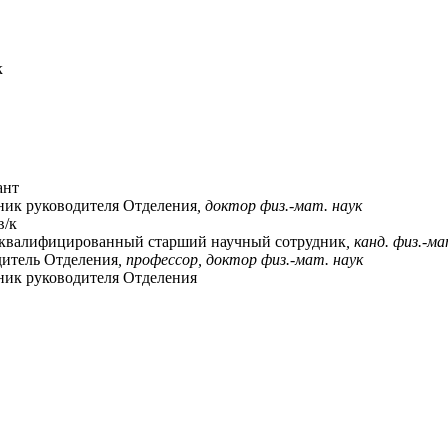
к
ант
ик руководителя Отделения
, доктор физ.-мат. наук
в/к
квалифицированный старший научный сотрудник
, канд. физ.-ма
дитель Отделения
, профессор, доктор физ.-мат. наук
ик руководителя Отделения