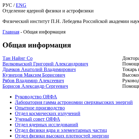
РУС /
ENG
Отделение ядерной физики и астрофизики
Физический институт П.Н. Лебедева Российской академии нау
Главная
-
Общая информация
Общая информация
Тан Найнг Со
Доктор
Вилковыский Григорий Александрович
Помощн
Драчков Анатолий Владимирович
Токарь 
Кузнецов Максим Борисович
Высоко
Рябов Владимир Алексеевич
Руково
Борисов Александр Сергеевич
Помощн
Руководство ОЯФА
Лаборатория гамма астрономии сверхвысоких энергий
Опытное производство
Отдел космических излучений
Ученый совет ОЯФА
Отдел ядерных исследований
Отдел физики ядра и элементарных частиц
Отдел физики высоких плотностей энергии