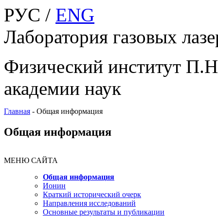
РУС /
ENG
Лаборатория газовых лазе
Физический институт П.Н
академии наук
Главная
-
Общая информация
Общая информация
МЕНЮ САЙТА
Общая информация
Ионин
Краткий исторический очерк
Направления исследований
Основные результаты и публикации