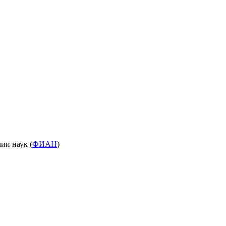
ии наук (
ФИАН
)