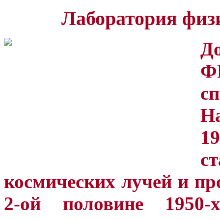
Лаборатория физ
Д
Ф
с
Н
19
с
космических лучей и пр
2-ой половине 1950