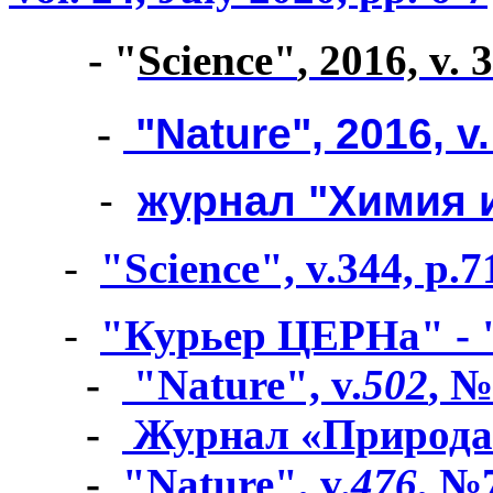
-
"
Science
"
, 2016, v.
-
"Nature", 2016, v
-
журнал "Химия и
-
"Science", v.344, p.
-
"Курьер ЦЕРНа" - "C
-
"Nature", v.
502
, №
-
Журнал «Природа
-
"Nature", v.
476
, №