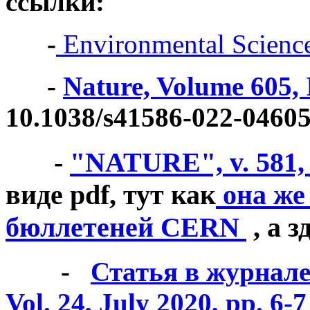
ссылки:
-
Environmental Scienc
-
Nature, Volume 605, 
10.1038/s41586-022-04605
-
"
NATURE",
v. 581
виде pdf, тут как
она же 
бюллетеней CERN
, а з
-
Статья в журна
Vol. 24, July 2020, pp. 6-7