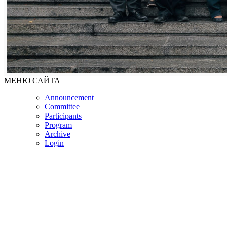
МЕНЮ САЙТА
Announcement
Committee
Participants
Program
Archive
Login