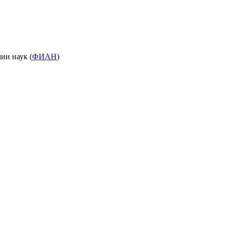
ии наук (
ФИАН
)